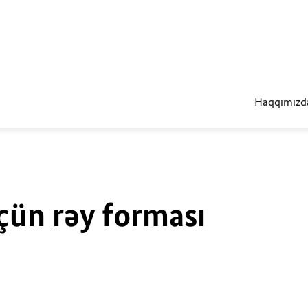
Haqqımızd
çün rəy forması