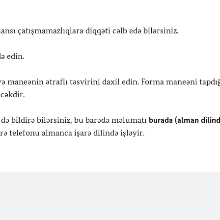
hansı çatışmamazlıqlara diqqəti cəlb edə bilərsiniz.
də edin.
ə maneənin ətraflı təsvirini daxil edin. Forma maneəni tapdı
cəkdir.
ə də bildirə bilərsiniz, bu barədə məlumatı
burada (alman dilind
arə telefonu almanca işarə dilində işləyir.