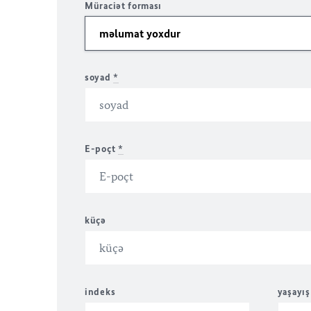
Müraciət forması
soyad
*
E-poçt
*
küçə
indeks
yaşayış