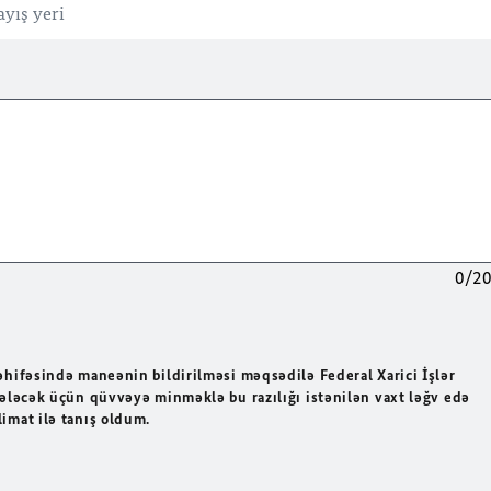
0/2
əhifəsində maneənin bildirilməsi məqsədilə Federal Xarici İşlər
Gələcək üçün qüvvəyə minməklə bu razılığı istənilən vaxt ləğv edə
imat ilə tanış oldum.