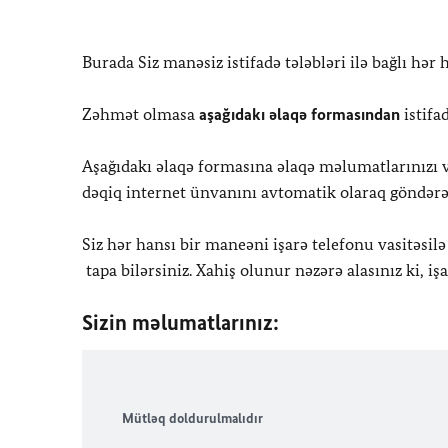
Burada Siz manəsiz istifadə tələbləri ilə bağlı hər 
Zəhmət olmasa
aşağıdakı əlaqə formasından
istifa
Aşağıdakı əlaqə formasına əlaqə məlumatlarınızı v
dəqiq internet ünvanını avtomatik olaraq göndərə
Siz hər hansı bir maneəni işarə telefonu vasitəsil
tapa bilərsiniz. Xahiş olunur nəzərə alasınız ki, iş
Sizin məlumatlarınız:
Mütləq doldurulmalıdır