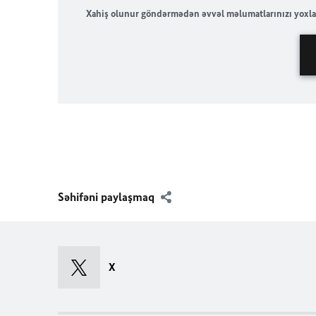
Xahiş olunur göndərmədən əvvəl məlumatlarınızı yoxla
Səhifəni paylaşmaq
X