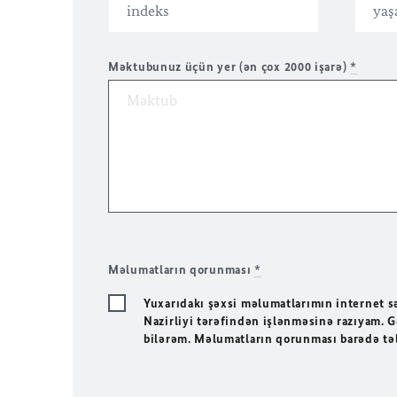
Məktubunuz üçün yer (ən çox 2000 işarə)
*
Məlumatların qorunması
*
Yuxarıdakı şəxsi məlumatlarımın internet s
Nazirliyi tərəfindən işlənməsinə razıyam. 
bilərəm. Məlumatların qorunması barədə təl