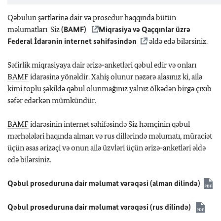
Qəbulun şərtlərinə dair və prosedur haqqında bütün
məlumatları Siz
(
BAMF
)
Miqrasiya və Qaçqınlar üzrə
Federal İdarənin internet səhifəsindən
əldə edə bilərsiniz.
Səfirlik miqrasiyaya dair ərizə-anketləri qəbul edir və onları
BAMF
idarəsinə yönəldir. Xahiş olunur nəzərə alasınız ki, ailə
kimi toplu şəkildə qəbul olunmağınız yalnız ölkədən birgə çıxıb
səfər edərkən mümkündür.
BAMF
idarəsinin internet səhifəsində Siz həmçinin qəbul
mərhələləri haqında alman və rus dillərində məlumatı, müraciət
üçün əsas ərizəçi və onun ailə üzvləri üçün ərizə-anketləri əldə
edə bilərsiniz.
Qəbul proseduruna dair məlumat vərəqəsi (alman dilində)
Qəbul proseduruna dair məlumat vərəqəsi (rus dilində)