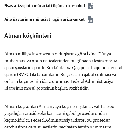
Əsas ərizəçinin müraciəti üçün ərizə-anket
Ailə üzvlərinin müraciəti üçün ərizə-anket
Alman köçkünləri
Alman milliyətinə mənsub olduqlarına görə İkinci Dünya
müharibəsi və onun nəticələrindən bu günədək təsirə məruz
qalan şəxslərin qəbulu Köçkünlər və Qaçqınlar haqqında federal
qanun (BVFG) ilə tənzimlənir. Bu şəxslərin qəbul edilməsi və
onların köçməsinin idarə olunması Federal Administrasiya
İdarəsinin məsul şöbəsinin başlıca vəzifəsidir.
Alman köçkünləri Almaniyaya köçməmişdən əvvəl hələ öz
yaşadıqları ərazidə olarkən rəsmi qəbul prosedurundan
keçməlidirlər. Federal Adminstrasiya İdarəsi bu prosedur
çərçivəsində qanuni şərtlərin həqiqətən təmin olunmasını