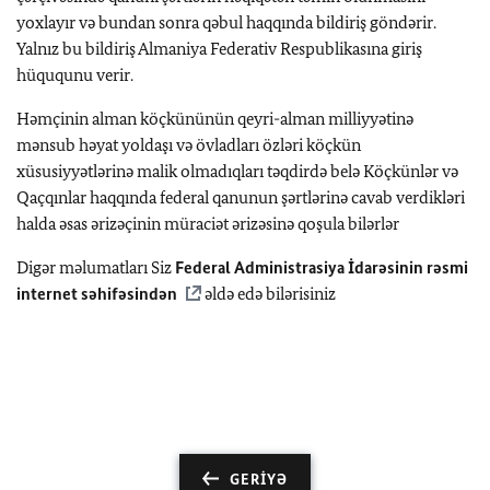
yoxlayır və bundan sonra qəbul haqqında bildiriş göndərir.
Yalnız bu bildiriş Almaniya Federativ Respublikasına giriş
hüququnu verir.
Həmçinin alman köçkününün qeyri-alman milliyyətinə
mənsub həyat yoldaşı və övladları özləri köçkün
xüsusiyyətlərinə malik olmadıqları təqdirdə belə Köçkünlər və
Qaçqınlar haqqında federal qanunun şərtlərinə cavab verdikləri
halda əsas ərizəçinin müraciət ərizəsinə qoşula bilərlər
Digər məlumatları Siz
Federal Administrasiya İdarəsinin rəsmi
internet səhifəsindən
əldə edə bilərisiniz
GERIYƏ