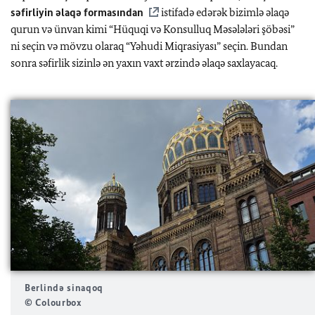
səfirliyin əlaqə formasından
istifadə edərək bizimlə əlaqə
qurun və ünvan kimi “Hüquqi və Konsulluq Məsələləri şöbəsi”
ni seçin və mövzu olaraq “Yəhudi Miqrasiyası” seçin. Bundan
sonra səfirlik sizinlə ən yaxın vaxt ərzində əlaqə saxlayacaq.
Berlində sinaqoq
© Colourbox