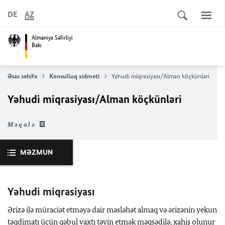
DE
AZ
Almaniya Səfirliyi
Bakı
Əsas səhifə
Konsulluq xidməti
Yəhudi miqrasiyası/Alman köçkünləri
Yəhudi miqrasiyası/Alman köçkünləri
Məqalə
MƏZMUN
Yəhudi miqrasiyası
Ərizə ilə müraciət etməyə dair məsləhət almaq və ərizənin yekun
təqdimatı üçün qəbul vaxtı təyin etmək məqsədilə, xahiş olunur