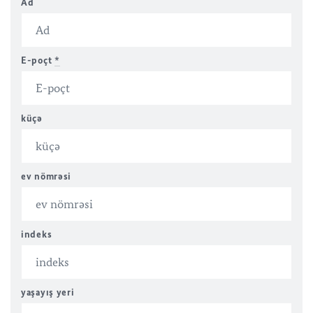
Ad
E-poçt
*
küçə
ev nömrəsi
indeks
yaşayış yeri