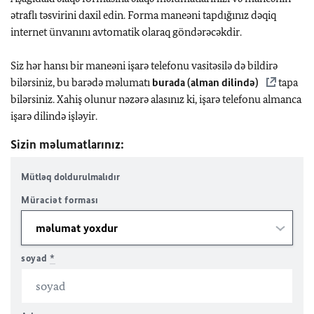
ətraflı təsvirini daxil edin. Forma maneəni tapdığınız dəqiq
internet ünvanını avtomatik olaraq göndərəcəkdir.
Siz hər hansı bir maneəni işarə telefonu vasitəsilə də bildirə
bilərsiniz, bu barədə məlumatı
burada (alman dilində)
tapa
bilərsiniz. Xahiş olunur nəzərə alasınız ki, işarə telefonu almanca
işarə dilində işləyir.
Sizin məlumatlarınız:
Mütləq doldurulmalıdır
Müraciət forması
soyad
*