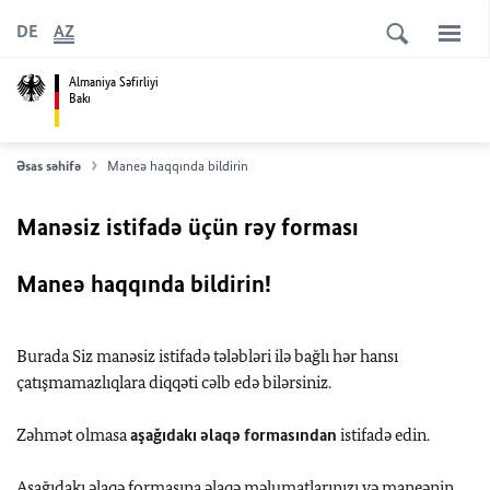
DE
AZ
Almaniya Səfirliyi
Bakı
Əsas səhifə
Maneə haqqında bildirin
Manəsiz istifadə üçün rəy forması
Maneə haqqında bildirin!
Burada Siz manəsiz istifadə tələbləri ilə bağlı hər hansı
çatışmamazlıqlara diqqəti cəlb edə bilərsiniz.
Zəhmət olmasa
aşağıdakı əlaqə formasından
istifadə edin.
Aşağıdakı əlaqə formasına əlaqə məlumatlarınızı və maneənin