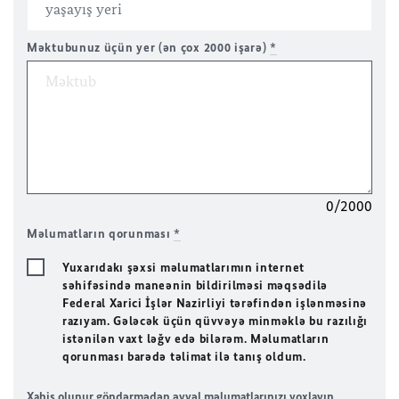
Məktubunuz üçün yer (ən çox 2000 işarə)
*
0/2000
Məlumatların qorunması
*
Yuxarıdakı şəxsi məlumatlarımın internet
səhifəsində maneənin bildirilməsi məqsədilə
Federal Xarici İşlər Nazirliyi tərəfindən işlənməsinə
razıyam. Gələcək üçün qüvvəyə minməklə bu razılığı
istənilən vaxt ləğv edə bilərəm. Məlumatların
qorunması barədə təlimat ilə tanış oldum.
Xahiş olunur göndərmədən əvvəl məlumatlarınızı yoxlayın.