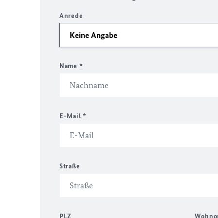
Anrede
Name
*
E-Mail
*
Straße
PLZ
Wohno