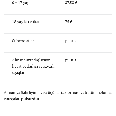
0 – 17
yaş
37,50 €
18
yaşdan etibarən
75 €
Stipendiatlar
pulsuz
Alman vətəndaşlarının
pulsuz
həyat yodaşları və azyaşlı
uşaqları
Almaniya Səfirliyinin viza üçün ərizə forması və bütün məlumat
vərəqələri
pulsuzdur
.