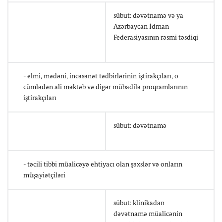
sübut: dəvətnamə və ya
Azərbaycan İdman
Federasiyasının rəsmi təsdiqi
- elmi, mədəni, incəsənət tədbirlərinin iştirakçıları, o
cümlədən ali məktəb və digər mübadilə proqramlarının
iştirakçıları
sübut: dəvətnamə
- təcili tibbi müalicəyə ehtiyacı olan şəxslər və onların
müşayiətçiləri
sübut: klinikadan
dəvətnamə müalicənin