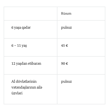
Rüsum
6
yaşa qədər
pulsuz
6 – 11
yaş
45 €
12
yaşdan etibarən
90 €
Aİ dövlətlərinin
pulsuz
vətəndaşlarının ailə
üzvləri