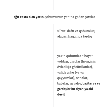
-
ağır xəstə olan yaxın
qohumunun yanına gedən şəxslər
sübut: dəfn və qohumluq
əlaqəsi haqqında təsdiq
yaxın qohumlar = həyat
yoldaşı, uşaqlar (həmçinin
övladlığa götürülənlər),
valideynlər (və ya
qəyyumlar), nənələr,
babalar, nəvələr;
bacilar və ya
gardaşlar bu siyahıya aid
deyil