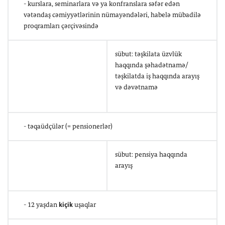
- kurslara, seminarlara və ya konfranslara səfər edən
vətəndaş cəmiyyətlərinin nümayəndələri, habelə mübadilə
proqramları çərçivəsində
sübut: təşkilata üzvlük
haqqında şəhadətnamə/
təşkilatda iş haqqında arayış
və dəvətnamə
- təqaüdçülər (= pensionerlər)
sübut: pensiya haqqında
arayış
- 12 yaşdan
kiçik
uşaqlar