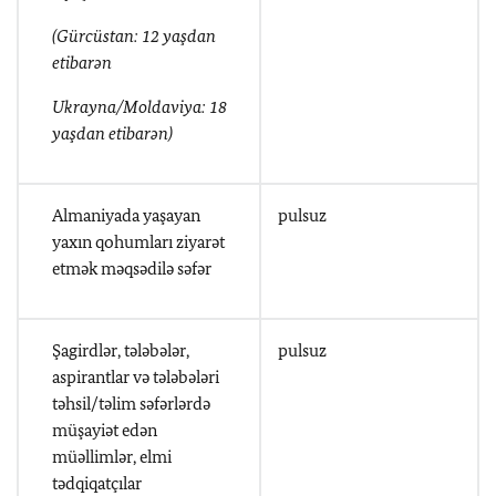
(
Gürcüstan:
12
yaşdan
etibarən
Ukrayna/Moldaviya
: 18
yaşdan etibarən
)
Almaniyada yaşayan
pulsuz
yaxın qohumları ziyarət
etmək məqsədilə səfər
Şagirdlər, tələbələr,
pulsuz
aspirantlar və tələbələri
təhsil/təlim səfərlərdə
müşayiət edən
müəllimlər
,
elmi
tədqiqatçılar