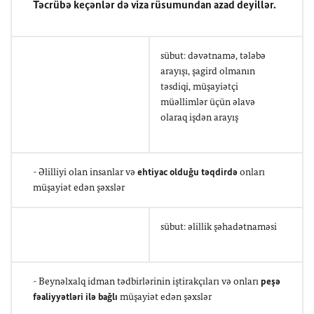
Təcrübə keçənlər də viza rüsumundan azad deyillər.
sübut: dəvətnamə, tələbə
arayışı, şagird olmanın
təsdiqi, müşayiətçi
müəllimlər üçün əlavə
olaraq işdən arayış
- Əlilliyi olan insanlar və
ehtiyac olduğu təqdirdə
onları
müşayiət edən şəxslər
sübut: əlillik şəhadətnaməsi
- Beynəlxalq idman tədbirlərinin iştirakçıları və onları
peşə
fəaliyyətləri ilə bağlı
müşayiət edən şəxslər