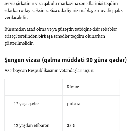
servis şirkətinin viza qəbulu mərkəzinə sənədlərinizi təqdim
edərkən ödəyəcəksiniz. Sizə ödədiyiniz məbləğə müvafiq qəbz
veriləcəkdir.
Rüsumdan azad olma və ya güzəştin tətbiqinə dair səbəblər
ərizəçi tərəfindən
birbaşa
sənədlər təqdim olunarkən
göstərilməlidir.
Şengen vizası
(
qalma müddəti
90
günə qədər
)
Azərbaycan Respublikasının vətəndaşları üçün:
Rüsum
12 yaşa qədər
pulsuz
12 yaşdan etibarən
35 €