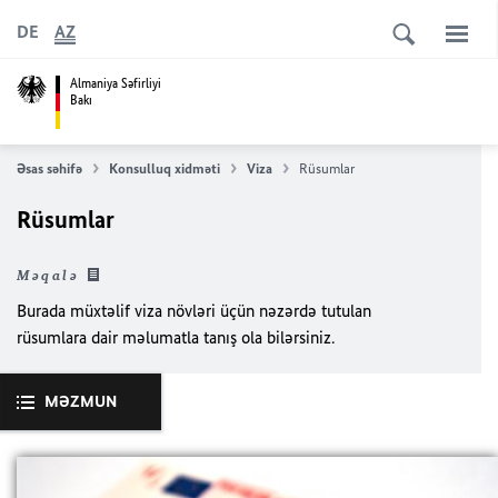
DE
AZ
Almaniya Səfirliyi
Bakı
Əsas səhifə
Konsulluq xidməti
Viza
Rüsumlar
Rüsumlar
Məqalə
Burada müxtəlif viza növləri üçün
nəzərdə tutulan
rüsumlara dair məlumatla tanış ola bilərsiniz
.
MƏZMUN