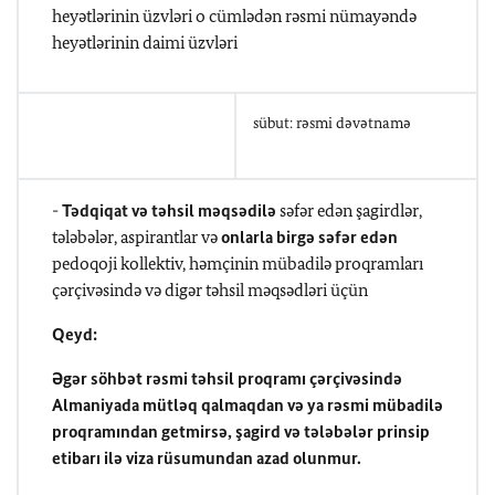
heyətlərinin üzvləri o cümlədən rəsmi nümayəndə
heyətlərinin daimi üzvləri
sübut: rəsmi dəvətnamə
-
Tədqiqat və təhsil məqsədilə
səfər edən şagirdlər,
tələbələr, aspirantlar və
onlarla birgə səfər edən
pedoqoji kollektiv, həmçinin mübadilə proqramları
çərçivəsində və digər təhsil məqsədləri üçün
Qeyd:
Əgər söhbət rəsmi təhsil proqramı çərçivəsində
Almaniyada mütləq qalmaqdan və ya rəsmi mübadilə
proqramından getmirsə, şagird və tələbələr prinsip
etibarı ilə viza rüsumundan azad olunmur.