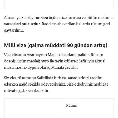
Almaniya Səfirliyinin viza üçün ərizə forması və bütün məlumat
vərəqələri
pulsuzdur
.
Rədd cavabı verilən hallarda rüsum geri
qaytarılmır.
Milli viza
(
qalma müddəti 90 gündən artıq
)
Viza rüsumu Azərbaycan Manatı ilə ödənilməlidir. Rüsum
ödənişi üçün məbləğ Avro ilə təyin edilərək Səfirliyin aktual
məzənnəsinə üyğun olaraq Manata çevrilir.
Siz viza rüsumunu Səfirlikdə birbaşa sənədlərinizi təqdim
edərkən nağd şəkildə ödəyəcəksiniz. Sizə ödədiyiniz məbləğə
müvafiq qəbz veriləcəkdir.
Rüsum