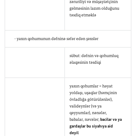
zəruriliyi və müşayiətçinin
gəlməsinin lazım olduğunu
təsdiq etməklə
- yaxın qohumunun dəfninə səfər edən şəxslər
sübut: dəfnin və qohumluq
əlaqəsinin təsdiqi
yaxın qohumlar = həyat
yoldaşı, uşaqlar (həmçinin
övladlığa götürülənlər),
valideynlər (və ya
qəyyumlar), nənələr,
babalar, nəvələr;
bacilar və ya
gardaşlar bu siyahıya aid
deyil