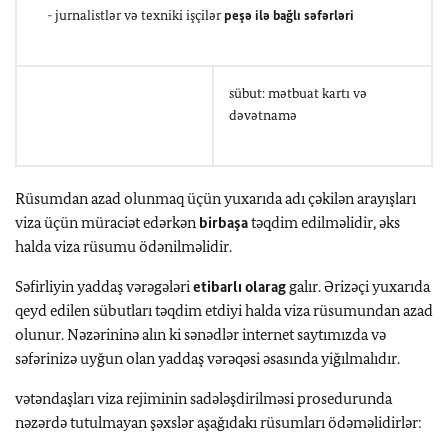
- jurnalistlər və texniki işçilər
peşə ilə bağlı səfərləri
sübut: mətbuat kartı və
dəvətnamə
Rüsumdan azad olunmaq üçün yuxarıda adı çəkilən arayışları
viza üçün müraciət edərkən
birbaşa
təqdim edilməlidir, əks
halda viza rüsumu ödənilməlidir.
Səfirliyin yaddaş vərəgələri
etibarlı olarag
galır. Ərizəçi yuxarıda
qeyd edilen sübutları təqdim etdiyi halda viza rüsumundan azad
olunur. Nəzərininə alın ki sənədlər internet saytımızda və
səfərinizə uyğun olan yaddaş vərəqəsi əsasında yiğılmalıdır.
vətəndaşları viza rejiminin sadələşdirilməsi prosedurunda
nəzərdə tutulmayan şəxslər aşağıdakı rüsumları ödəməlidirlər: