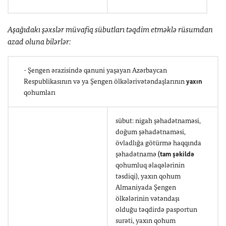
Aşağıdakı şəxslər müvafiq sübutları təqdim etməklə rüsumdan
azad oluna bilərlər:
- Şengen ərazisində qanuni yaşayan Azərbaycan
Respublikasının və ya Şengen ölkələrivətəndaşlarının
yaxın
qohumları
sübut: nigah şəhadətnaməsi,
doğum şəhadətnaməsi,
övladlığa götürmə haqqında
şəhadətnamə
(tam şəkildə
qohumluq əlaqələrinin
təsdiqi), yaxın qohum
Almaniyada Şengen
ölkələrinin vətəndaşı
olduğu təqdirdə pasportun
surəti, yaxın qohum