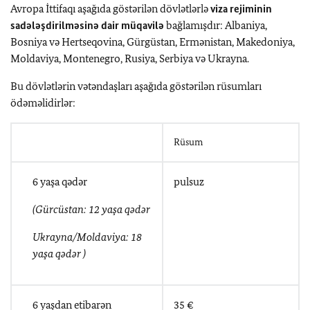
Avropa İttifaqı aşağıda göstərilən dövlətlərlə
viza rejiminin
sadələşdirilməsinə dair müqavilə
bağlamışdır:
Albaniya
,
Bosniya və
Hertseqovina
,
Gürgüstan
,
Ermənistan, Makedoniya
,
Molda
viya
, Montenegro,
Rusiya
,
Serbiya
və Ukrayna
.
Bu dövlətlərin vətəndaşları aşağıda göstərilən rüsumları
ödəməlidirlər:
Rüsum
6 yaşa qədər
pulsuz
(Gürcüstan: 12 yaşa qədər
Ukrayna/Moldaviya: 18
yaşa qədər )
6 yaşdan etibarən
35 €