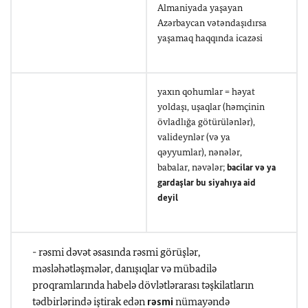
Almaniyada yaşayan
Azərbaycan vətəndaşıdırsa
yaşamaq haqqında icazəsi
yaxın qohumlar = həyat
yoldaşı, uşaqlar (həmçinin
övladlığa götürülənlər),
valideynlər (və ya
qəyyumlar), nənələr,
babalar, nəvələr;
bacilar və ya
gardaşlar bu siyahıya aid
deyil
- rəsmi dəvət əsasında rəsmi görüşlər,
məsləhətləşmələr, danışıqlar və mübadilə
proqramlarında habelə dövlətlərarası təşkilatların
tədbirlərində iştirak edən
rəsmi
nümayəndə