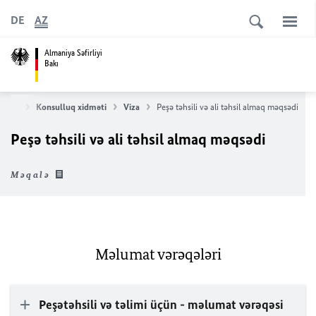
DE
AZ
Almaniya Səfirliyi
Bakı
səhifə
Konsulluq xidməti
Viza
Peşə təhsili və ali təhsil almaq məqsədi
Peşə təhsili və ali təhsil almaq məqsədi
Məqalə
Məlumat vərəqələri
Peşətəhsili və təlimi üçün - məlumat vərəqəsi