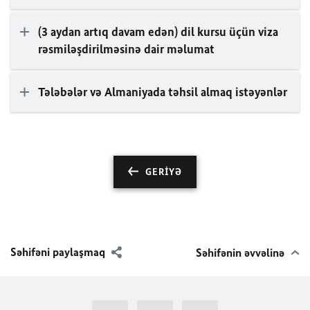
(3 aydan artıq davam edən) dil kursu üçün viza
rəsmiləşdirilməsinə dair məlumat
Tələbələr və Almaniyada təhsil almaq istəyənlər
GERIYƏ
Səhifəni paylaşmaq
Səhifənin əvvəlinə