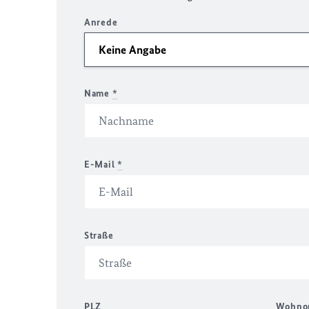
Anrede
Name
*
E-Mail
*
Straße
PLZ
Wohno